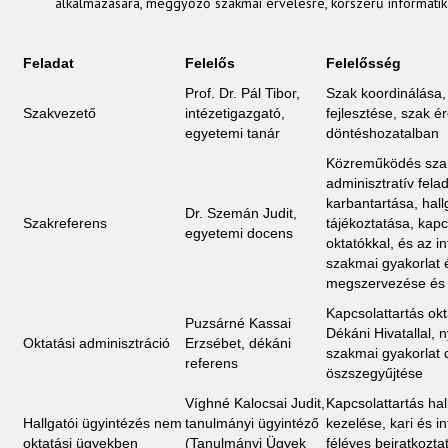
alkalmazására, meggyőző szakmai érvelésre, korszerű informatik
Feladat
Felelős
Felelősség
Prof. Dr. Pál Tibor,
Szak koordinálása
Szakvezető
intézetigazgató,
fejlesztése, szak é
egyetemi tanár
döntéshozatalban
Közreműködés szak
adminisztratív fel
karbantartása, hall
Dr. Szemán Judit,
Szakreferens
tájékoztatása, kapc
egyetemi docens
oktatókkal, és az i
szakmai gyakorlat 
megszervezése és 
Kapcsolattartás okt
Puzsárné Kassai
Dékáni Hivatallal, 
Oktatási adminisztráció
Erzsébet, dékáni
szakmai gyakorlat
referens
öszszegyűjtése
Víghné Kalocsai Judit,
Kapcsolattartás hal
Hallgatói ügyintézés nem
tanulmányi ügyintéző
kezelése, kari és i
oktatási ügyekben
(Tanulmányi Ügyek
féléves beiratkozt