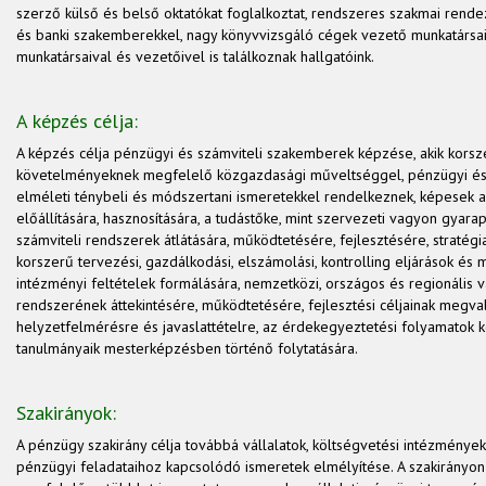
szerző külső és belső oktatókat foglalkoztat, rendszeres szakmai rende
és banki szakemberekkel, nagy könyvvizsgáló cégek vezető munkatársai
munkatársaival és vezetőivel is találkoznak hallgatóink.
A képzés célja:
A képzés célja pénzügyi és számviteli szakemberek képzése, akik korsz
követelményeknek megfelelő közgazdasági műveltséggel, pénzügyi és
elméleti ténybeli és módszertani ismeretekkel rendelkeznek, képesek 
előállítására, hasznosítására, a tudástőke, mint szervezeti vagyon gyarap
számviteli rendszerek átlátására, működtetésére, fejlesztésére, stratég
korszerű tervezési, gazdálkodási, elszámolási, kontrolling eljárások és
intézményi feltételek formálására, nemzetközi, országos és regionális v
rendszerének áttekintésére, működtetésére, fejlesztési céljainak megval
helyzetfelmérésre és javaslattételre, az érdekegyeztetési folyamatok k
tanulmányaik mesterképzésben történő folytatására.
Szakirányok:
A pénzügy szakirány célja továbbá vállalatok, költségvetési intézménye
pénzügyi feladataihoz kapcsolódó ismeretek elmélyítése. A szakirányo