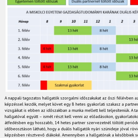
A nappali tagozatos hallgatók szorgalmi időszakukat az őszi félévben 
képzéssel kezdik, melyet követ egy 8 hetes gyakorlati szakasz a partne
vizsgáikat is ebben az időszakban a munka mellett kell teljesíteniük. A t
hallgatóval együtt – ismét részt kell venni az előadásokon, gyakorlatok
átfedésben egy hosszabb, 14 hetes partner szervezetnél töltött periódu
időbeosztáson látható, hogy a duális hallgatók nyári szünideje jóval rö
képzésben résztvevő diákoké. Amennyiben a hallgatónak a későbbiek s