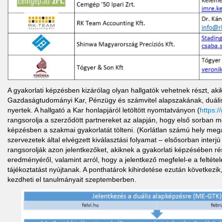
A gyakorlati képzésben kizárólag olyan hallgatók vehetnek részt, ak
Gazdaságtudományi Kar, Pénzügy és számvitel alapszakának, duális s
nyertek. A hallgató a Kar honlapjáról letöltött nyomtatványon (
https:/
rangsorolja a szerződött partnereket az alapján, hogy első sorban me
képzésben a szakmai gyakorlatát tölteni. (Korlátlan számú hely meg
szervezetek által elvégzett kiválasztási folyamat – elsősorban interjú
rangsorolják azon jelentkezőket, akiknek a gyakorlati képzésében rész
eredményéről, valamint arról, hogy a jelentkező megfelel-e a feltétel
tájékoztatást nyújtanak. A ponthatárok kihirdetése ezután következik,
kezdheti el tanulmányait szeptemberben.