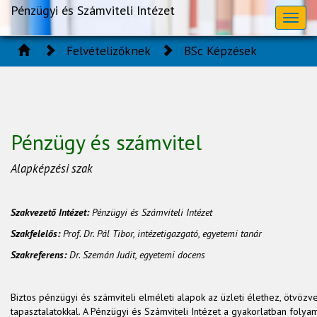
Pénzügyi és Számviteli Intézet
Toggl
naviga
Felvételizőknek
BSc Képzések
Pénzügy és számvitel
Alapképzési szak
Szakvezető Intézet:
Pénzügyi és Számviteli Intézet
Szakfelelős:
Prof. Dr. Pál Tibor, intézetigazgató, egyetemi tanár
Szakreferens:
Dr. Szemán Judit, egyetemi docens
Biztos pénzügyi és számviteli elméleti alapok az üzleti élethez, ötvözv
tapasztalatokkal. A Pénzügyi és Számviteli Intézet a gyakorlatban folya