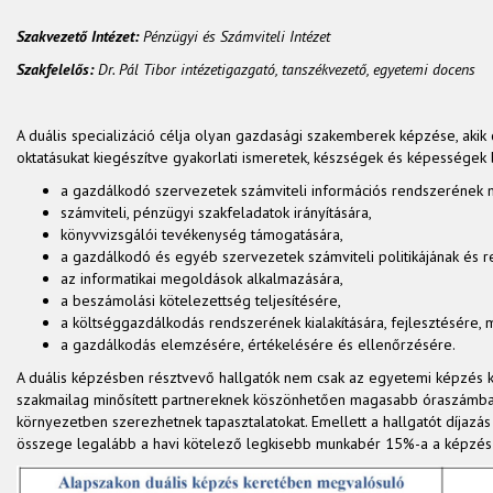
Szakvezető Intézet:
Pénzügyi és Számviteli Intézet
Szakfelelős:
Dr. Pál Tibor intézetigazgató, tanszékvezető, egyetemi docens
A duális specializáció célja olyan gazdasági szakemberek képzése, akik c
oktatásukat kiegészítve gyakorlati ismeretek, készségek és képességek 
a gazdálkodó szervezetek számviteli információs rendszerének 
számviteli, pénzügyi szakfeladatok irányítására,
könyvvizsgálói tevékenység támogatására,
a gazdálkodó és egyéb szervezetek számviteli politikájának és re
az informatikai megoldások alkalmazására,
a beszámolási kötelezettség teljesítésére,
a költséggazdálkodás rendszerének kialakítására, fejlesztésére, 
a gazdálkodás elemzésére, értékelésére és ellenőrzésére.
A duális képzésben résztvevő hallgatók nem csak az egyetemi képzés k
szakmailag minősített partnereknek köszönhetően magasabb óraszámba
környezetben szerezhetnek tapasztalatokat. Emellett a hallgatót díjazás 
összege legalább a havi kötelező legkisebb munkabér 15%-a a képzés t