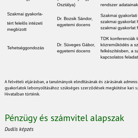
Osztálya)
rendszer adataina
Szakmai gyakorla-
Szakmai gyakorlati 
Dr. Bozsik Sándor,
szakmai gyakorlat 
tért felelős intézeti
egyetemi docens
szakmai gyakorlat 
megbízott
TDK konferenciák l
Dr. Süveges Gábor,
közreműködés a sz
Tehetséggondozás
egyetemi docens
felkészítésben, a 
kapcsolatos felada
A felvételi eljárásban, a tanulmányok elindításának és zárásának adminis
gyakorlatok lebonyolításához szükséges szerződések megkötése kari sz
Hivatalban történik.
Pénzügy és számvitel alapszak
Duális képzés