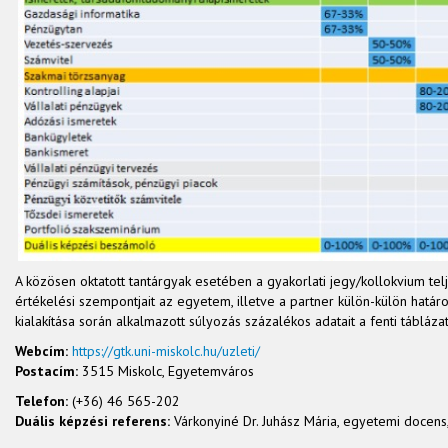
A közösen oktatott tantárgyak esetében a gyakorlati jegy/kollokvium tel
értékelési szempontjait az egyetem, illetve a partner külön-külön hat
kialakítása során alkalmazott súlyozás százalékos adatait a fenti tábláza
Webcím:
https://gtk.uni-miskolc.hu/uzleti/
Postacím:
3515 Miskolc, Egyetemváros
Telefon:
(+36) 46 565-202
Duális képzési referens:
Várkonyiné Dr. Juhász Mária, egyetemi docens