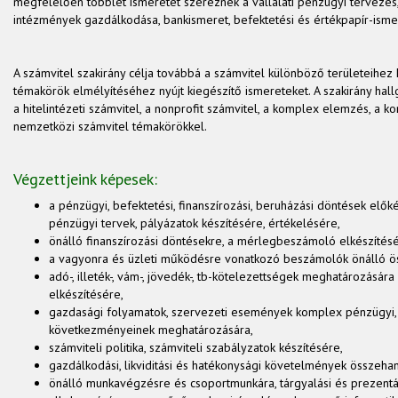
megfelelően többlet ismeretet szereznek a vállalati pénzügyi tervezés,
intézmények gazdálkodása, bankismeret, befektetési és értékpapír-ism
A számvitel szakirány célja továbbá a számvitel különböző területeihez
témakörök elmélyítéséhez nyújt kiegészítő ismereteket. A szakirány hall
a hitelintézeti számvitel, a nonprofit számvitel, a komplex elemzés, a ko
nemzetközi számvitel témakörökkel.
Végzettjeink képesek:
a pénzügyi, befektetési, finanszírozási, beruházási döntések előké
pénzügyi tervek, pályázatok készítésére, értékelésére,
önálló finanszírozási döntésekre, a mérlegbeszámoló elkészítés
a vagyonra és üzleti működésre vonatkozó beszámolók önálló ös
adó-, illeték-, vám-, jövedék-, tb-kötelezettségek meghatározására
elkészítésére,
gazdasági folyamatok, szervezeti események komplex pénzügyi, 
következményeinek meghatározására,
számviteli politika, számviteli szabályzatok készítésére,
gazdálkodási, likviditási és hatékonysági követelmények összeha
önálló munkavégzésre és csoportmunkára, tárgyalási és prezentá