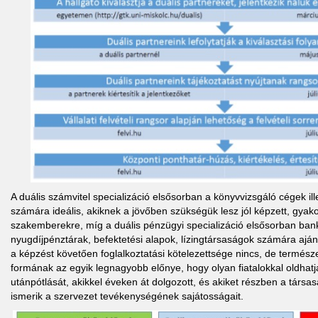
A duális számvitel specializáció elsősorban a könyvvizsgáló cégek il
számára ideális, akiknek a jövőben szükségük lesz jól képzett, gyakor
szakemberekre, míg a duális pénzügyi specializáció elsősorban bank
nyugdíjpénztárak, befektetési alapok, lízingtársaságok számára aján
a képzést követően foglalkoztatási kötelezettsége nincs, de termés
formának az egyik legnagyobb előnye, hogy olyan fiatalokkal oldha
utánpótlását, akikkel éveken át dolgozott, és akiket részben a társasá
ismerik a szervezet tevékenységének sajátosságait.